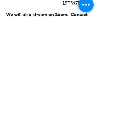
פרטי האירוע
We will also stream on Zoom.  Contact 
for link
אישורי הגעה
שיתוף
Contact
Lake Elsinore, Riverside County,
CA 92532 USA